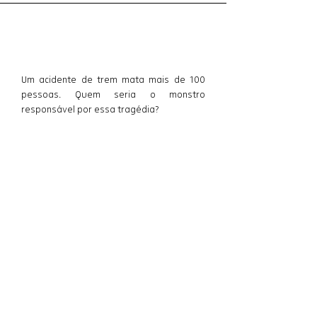
Sinopse
Um acidente de trem mata mais de 100 
pessoas. Quem seria o monstro 
responsável por essa tragédia?
Informações
Gênero
: Ficção
Idioma
: Português
Duração
: 13 min
Formato
: 35 mm
Ano de lançamento
: 2005